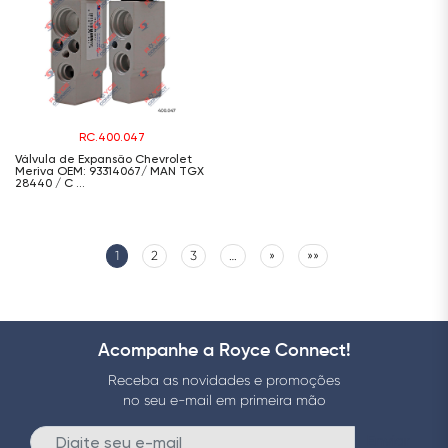
RC.400.047
Válvula de Expansão Chevrolet
Meriva OEM: 93314067/ MAN TGX
28440 / C ...
1
2
3
…
»
»»
Acompanhe a Royce Connect!
Receba as novidades e promoções
no seu e-mail em primeira mão
Enviar