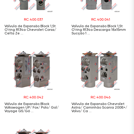
RC.400.037
RC.400.041
Válvula de Expansão Block 1,5t
Valvula de Expansão Block 1,5t
O'ring R134a Chevrolet Corsa/
O'ring R134a Descarga 18x15mm
Celta Ze ...
Sucção 1 ...
RC.400.042
RC.400.046
Válvula de Expansão Block
Válvula de Expansão Chevrolet
Volkswagen UP/ Fox/ Polo/ Gol/
Astra/ Caminhão Scania 2008>/
Voyage G5/G6 ...
Volvo/ Ca ...