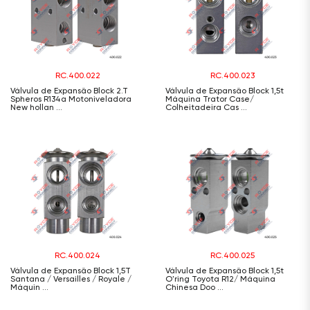
RC.400.022
RC.400.023
Válvula de Expansão Block 2.T
Válvula de Expansão Block 1,5t
Spheros R134a Motoniveladora
Máquina Trator Case/
New hollan ...
Colheitadeira Cas ...
RC.400.024
RC.400.025
Válvula de Expansão Block 1,5T
Válvula de Expansão Block 1,5t
Santana / Versailles / Royale /
O'ring Toyota R12/ Máquina
Máquin ...
Chinesa Doo ...