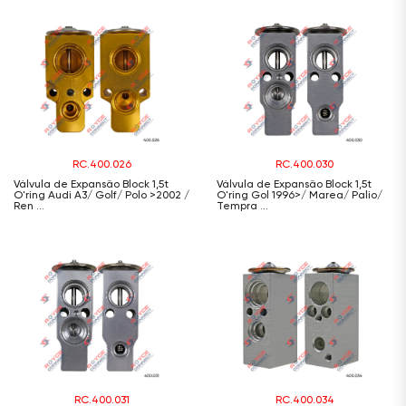
RC.400.026
RC.400.030
Válvula de Expansão Block 1,5t
Válvula de Expansão Block 1,5t
O'ring Audi A3/ Golf/ Polo >2002 /
O'ring Gol 1996>/ Marea/ Palio/
Ren ...
Tempra ...
RC.400.031
RC.400.034