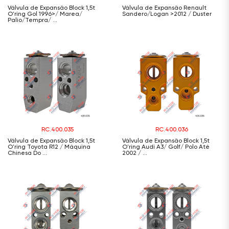
Válvula de Expansão Block 1,5t
Válvula de Expansão Renault
O'ring Gol 1996>/ Marea/
Sandero/Logan >2012 / Duster
Palio/Tempra/ ...
RC.400.035
RC.400.036
Válvula de Expansão Block 1,5t
Válvula de Expansão Block 1,5t
O'ring Toyota R12 / Máquina
O'ring Audi A3/ Golf/ Polo Até
Chinesa Do ...
2002 / ...