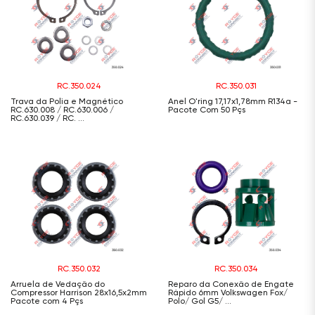
RC.350.024
RC.350.031
Trava da Polia e Magnético
Anel O'ring 17,17x1,78mm R134a -
RC.630.008 / RC.630.006 /
Pacote Com 50 Pçs
RC.630.039 / RC. ...
RC.350.032
RC.350.034
Arruela de Vedação do
Reparo da Conexão de Engate
Compressor Harrison 28x16,5x2mm
Rápido 6mm Volkswagen Fox/
Pacote com 4 Pçs
Polo/ Gol G5/ ...