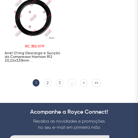
RC.350.079
Anel O'ring Descarga e Sucção
do Compressor Harrison R12
20,22x3,53mm ...
1
2
3
…
»
»»
Acompanhe a Royce Connect!
Receba as novidades e promoções
no seu e-mail em primeira mão