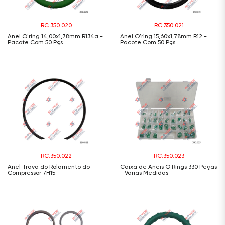
RC.350.020
RC.350.021
Anel O'ring 14,00x1,78mm R134a -
Anel O'ring 15,60x1,78mm R12 -
Pacote Com 50 Pçs
Pacote Com 50 Pçs
RC.350.022
RC.350.023
Anel Trava do Rolamento do
Caixa de Anéis O´Rings 330 Peças
Compressor 7H15
- Várias Medidas