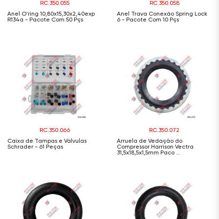
RC.350.055
RC.350.058
Anel O'ring 10,80x15,30x2,40exp
Anel Trava Conexão Spring Lock
R134a - Pacote Com 50 Pçs
6 - Pacote Com 10 Pçs
RC.350.066
RC.350.072
Caixa de Tampas e Válvulas
Arruela de Vedação do
Schrader - 61 Peças
Compressor Harrison Vectra
31,5x18,5x1,5mm Paco ...