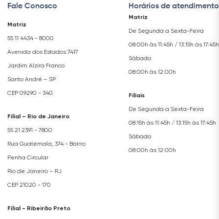
Fale Conosco
Horários de atendimento
Matriz
Matriz
De Segunda a Sexta-Feira
55 11 4434 - 8000
08:00h às 11:45h / 13:15h às 17:45h
Avenida dos Estados 7417
Sábado
Jardim Alzira Franco
08:00h às 12:00h
Santo André – SP
CEP 09290 - 340
Filiais
De Segunda a Sexta-Feira
Filial – Rio de Janeiro
08:15h às 11:45h / 13:15h às 17:45h
55 21 2391 - 7800
Sábado
Rua Guatemala, 374 - Bairro
08:00h às 12:00h
Penha Circular
Rio de Janeiro – RJ
CEP 21020 - 170
Filial - Ribeirão Preto