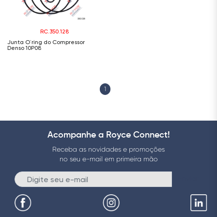
RC.350.128
Junta O´ring do Compressor
Denso 10P08
1
Acompanhe a Royce Connect!
Receba as novidades e promoções
no seu e-mail em primeira mão
Enviar