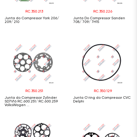
RC.350.213
RC.350.226
Junta do Compressor York 206/
Junta Do Compressor Sanden
209/ 210
708/ 709/ 7H15
RC.350.251
RC.350.129
Junta do Compressor Zylinder
Junta O´ring do Compressor CVC
SD7V16 RC.600.251/ RC.600.259
Delphi
VolksWagen ...