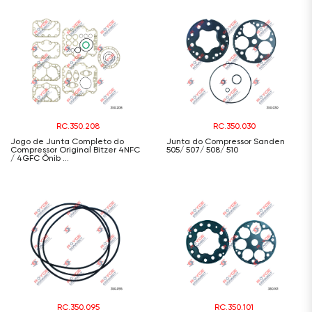
RC.350.208
RC.350.030
Jogo de Junta Completo do
Junta do Compressor Sanden
Compressor Original Bitzer 4NFC
505/ 507/ 508/ 510
/ 4GFC Ônib ...
RC.350.095
RC.350.101