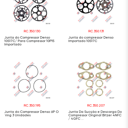
RC.350.130
RC.350.131
Junta do Compressor Denso
Junta do compressor Denso
10S17C/ Para Compressor 10P15
Importado 10S17C
Importado
RC.350.195
RC.350.207
Junta do Compressor Denso 6P O
Junta Da Sucção e Descarga Do
´ring 3 Unidades
Compressor Original Bitzer 4NFC
/ 4GFC ...