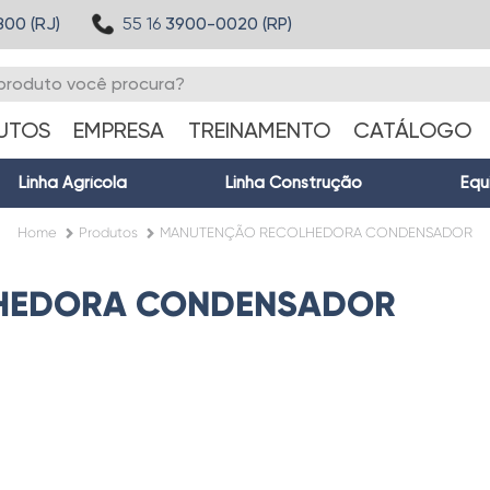
800 (RJ)
55 16
3900-0020 (RP)
UTOS
EMPRESA
TREINAMENTO
CATÁLOGO
Linha Agrícola
Linha Construção
Equ
Home
Produtos
MANUTENÇÃO RECOLHEDORA CONDENSADOR
HEDORA CONDENSADOR