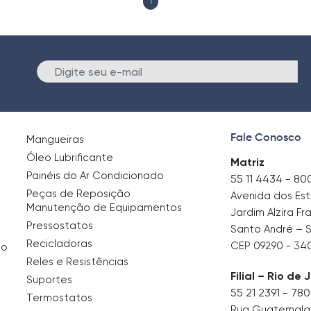
1
E
Fale Conosco
Mangueiras
Óleo Lubrificante
Matriz
Painéis do Ar Condicionado
55 11 4434 - 80
Peças de Reposição
Avenida dos Es
Manutenção de Equipamentos
Jardim Alzira Fr
Pressostatos
Santo André – 
Recicladoras
CEP 09290 - 34
no
Reles e Resistências
Filial – Rio de 
Suportes
55 21 2391 - 78
Termostatos
Rua Guatemala, 