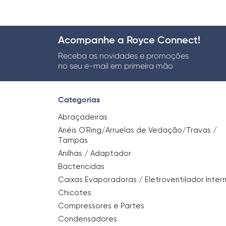
Acompanhe a Royce Connect!
Receba as novidades e promoções
no seu e-mail em primeira mão
Categorias
Abraçadeiras
Anéis O`Ring/Arruelas de Vedação/Travas /
Tampas
Anilhas / Adaptador
Bactericidas
Caixas Evaporadoras / Eletroventilador Inter
Chicotes
Compressores e Partes
Condensadores