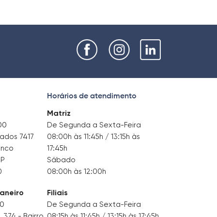
nviar
Horários de atendimento
Matriz
00
De Segunda a Sexta-Feira
tados 7417
08:00h às 11:45h / 13:15h às
anco
17:45h
SP
Sábado
0
08:00h às 12:00h
Janeiro
Filiais
00
De Segunda a Sexta-Feira
374 - Bairro
08:15h às 11:45h / 13:15h às 17:45h