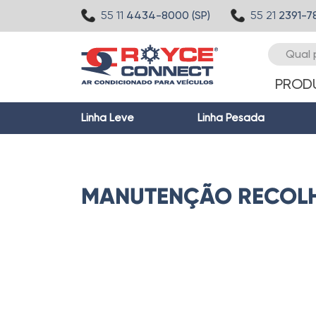
55 11
4434-8000 (SP)
55 21
2391-7
PROD
Linha Leve
Linha Pesada
MANUTENÇÃO RECOL