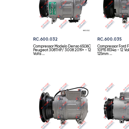
RC.600.032
RC.600.035
Compressor Modelo Denso 6SL16C
Compressor Ford 
Peugeot 308THP/ 3008 2019> - 12
10P15 R134a - 12 Vol
Volts ...
125mm ...