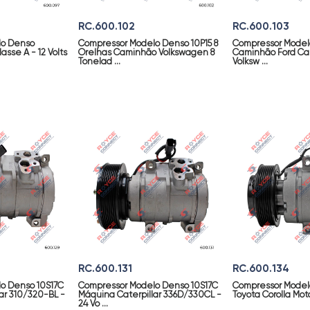
RC.600.102
RC.600.103
lo Denso
Compressor Modelo Denso 10P15 8
Compressor Modelo
sse A - 12 Volts
Orelhas Caminhão Volkswagen 8
Caminhão Ford Ca
Tonelad ...
Volksw ...
RC.600.131
RC.600.134
o Denso 10S17C
Compressor Modelo Denso 10S17C
Compressor Model
ar 310/320-BL -
Máquina Caterpillar 336D/330CL -
Toyota Corolla Moto
24 Vo ...