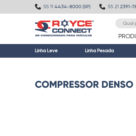
55 11
4434-8000 (SP)
55 21
2391-7
PROD
Linha Leve
Linha Pesada
COMPRESSOR DENSO