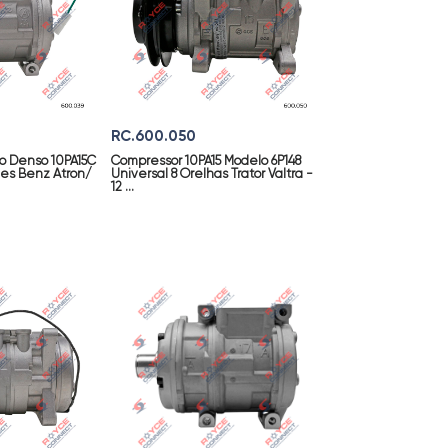
RC.600.050
o Denso 10PA15C
Compressor 10PA15 Modelo 6P148
es Benz Atron/
Universal 8 Orelhas Trator Valtra -
12 ...