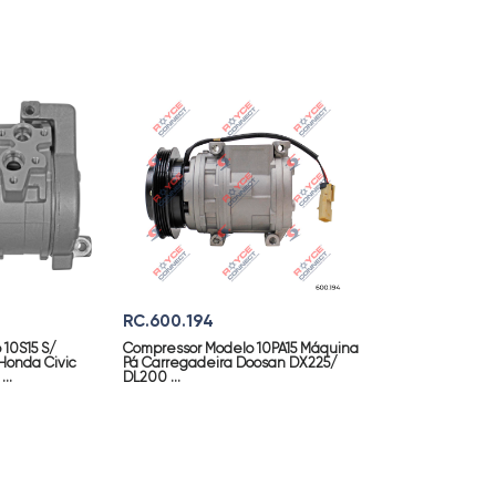
RC.600.194
10S15 S/
Compressor Modelo 10PA15 Máquina
onda Civic
Pá Carregadeira Doosan DX225/
..
DL200 ...