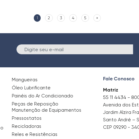
1
2
3
4
5
»
E
Fale Conosco
Mangueiras
Óleo Lubrificante
Matriz
Painéis do Ar Condicionado
55 11 4434 - 80
Peças de Reposição
Avenida dos Es
Manutenção de Equipamentos
Jardim Alzira Fr
Pressostatos
Santo André – 
Recicladoras
CEP 09290 - 34
no
Reles e Resistências