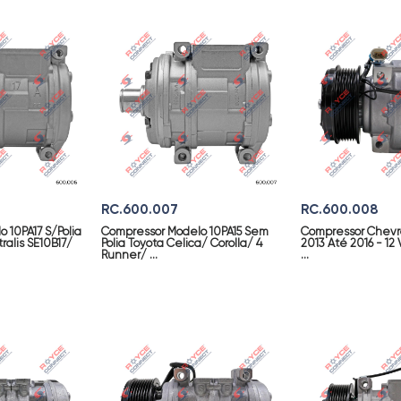
RC.600.007
RC.600.008
 10PA17 S/Polia
Compressor Modelo 10PA15 Sem
Compressor Chevrol
ralis SE10B17/
Polia Toyota Celica/ Corolla/ 4
2013 Até 2016 - 12 
Runner/ ...
...