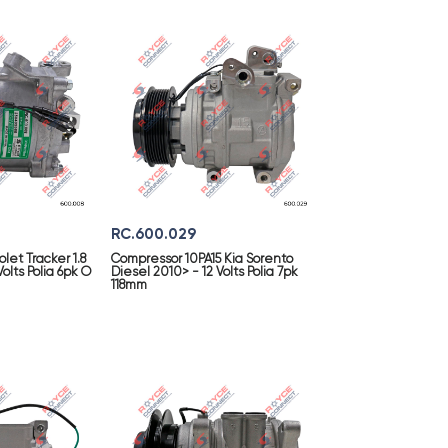
RC.600.029
et Tracker 1.8
Compressor 10PA15 Kia Sorento
Volts Polia 6pk O
Diesel 2010> - 12 Volts Polia 7pk
118mm