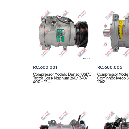
RC.600.001
RC.600.006
Compressor Modelo Denso 10S17C
Compressor Modelo
Trator Case Magnum 260/ 340/
Caminhão Iveco St
400 - 12 ...
1062 ...