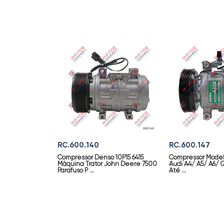
RC.600.140
RC.600.147
Compressor Denso 10P15 6415
Compressor Model
Máquina Trator John Deere 7500
Audi A4/ A5/ A6/ 
Parafuso P ...
Até ...