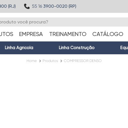
800 (RJ)
55 16
3900-0020 (RP)
UTOS
EMPRESA
TREINAMENTO
CATÁLOGO
Linha Agrícola
Linha Construção
Equ
Home
Produtos
COMPRESSOR DENSO