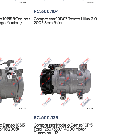
RC.600.104
 10P15 8 Orelhas
Compressor 10PA17 Toyota Hilux 3.0
rgo Maxion /
2002 Sem Polia
RC.600.135
o Denso 10S15
Compressor Modelo Denso 10P15
r 1.8 2008>
Ford F250/350/F4000 Motor
Cummins - 12 ...