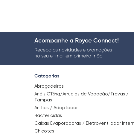
Acompanhe a Royce Connect!
Receba as novidades e promoções
no seu e-mail em primeira mão
Categorias
Abraçadeiras
Anéis O`Ring/Arruelas de Vedação/Travas /
Tampas
Anilhas / Adaptador
Bactericidas
Caixas Evaporadoras / Eletroventilador Inter
Chicotes