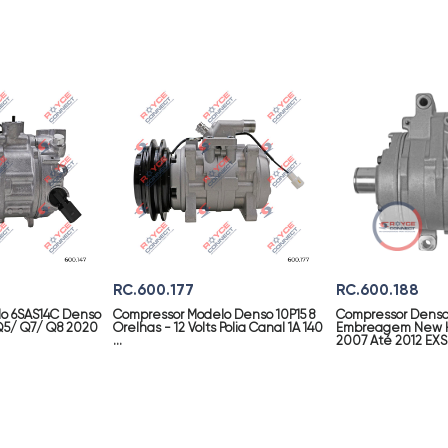
RC.600.177
RC.600.188
o 6SAS14C Denso
Compressor Modelo Denso 10P15 8
Compressor Denso 
Q5/ Q7/ Q8 2020
Orelhas - 12 Volts Polia Canal 1A 140
Embreagem New H
...
2007 Até 2012 EXS .