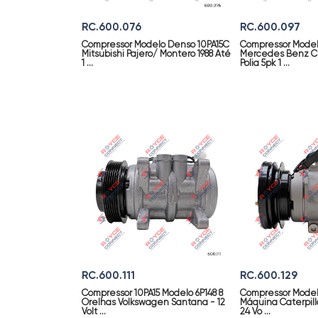
RC.600.076
RC.600.097
Compressor Modelo Denso 10PA15C
Compressor Mode
Mitsubishi Pajero/ Montero 1988 Até
Mercedes Benz Cla
1 ...
Polia 5pk 1 ...
RC.600.111
RC.600.129
Compressor 10PA15 Modelo 6P148 8
Compressor Model
Orelhas Volkswagen Santana - 12
Máquina Caterpill
Volt ...
24 Vo ...