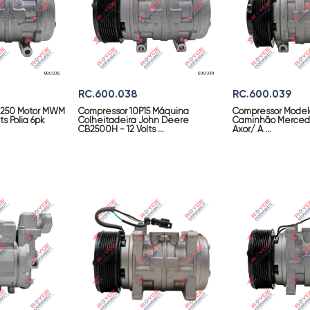
RC.600.038
RC.600.039
F250 Motor MWM
Compressor 10P15 Máquina
Compressor Model
ts Polia 6pk
Colheitadeira John Deere
Caminhão Merced
CB2500H - 12 Volts ...
Axor/ A ...