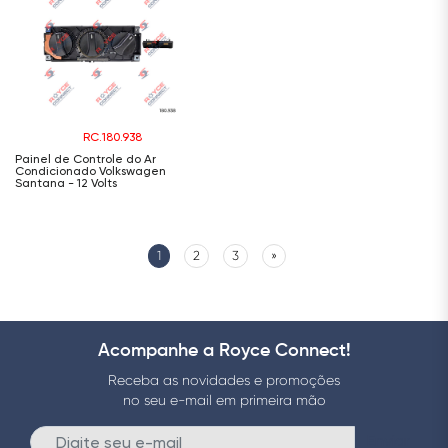
RC.180.938
Painel de Controle do Ar
Condicionado Volkswagen
Santana - 12 Volts
1
2
3
»
Acompanhe a Royce Connect!
Receba as novidades e promoções
no seu e-mail em primeira mão
Enviar