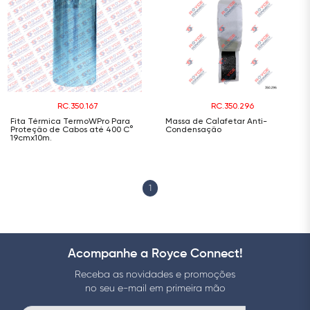
RC.350.167
RC.350.296
Fita Térmica TermoWPro Para
Massa de Calafetar Anti-
Proteção de Cabos até 400 C°
Condensação
19cmx10m.
1
Acompanhe a Royce Connect!
Receba as novidades e promoções
no seu e-mail em primeira mão