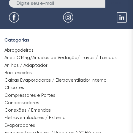
Enviar
Categorias
Abraçadeiras
Anéis O`Ring/Arruelas de Vedação/Travas / Tampas
Anilhas / Adaptador
Bactericidas
Caixas Evaporadoras / Eletroventilador Interno
Chicotes
Compressores e Partes
Condensadores
Conexões / Emendas
Eletroventiladores / Externo
Evaporadores
Ferramentas e Equip. / Produtos A/C Elétrico