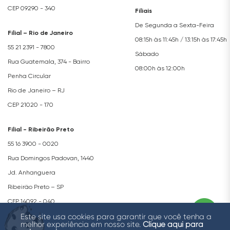
CEP 09290 - 340
Filiais
De Segunda a Sexta-Feira
Filial – Rio de Janeiro
08:15h às 11:45h / 13:15h às 17:45h
55 21 2391 - 7800
Sábado
Rua Guatemala, 374 - Bairro
08:00h às 12:00h
Penha Circular
Rio de Janeiro – RJ
CEP 21020 - 170
Filial - Ribeirão Preto
55 16 3900 - 0020
Rua Domingos Padovan, 1440
Jd. Anhanguera
Ribeirão Preto – SP
CEP 14092 - 040
Este site usa cookies para garantir que você tenha a
Copyright © 2026 Royce Connect Ar Condicionado para Veículos Ltda.
melhor experiência em nosso site.
Clique aqui para