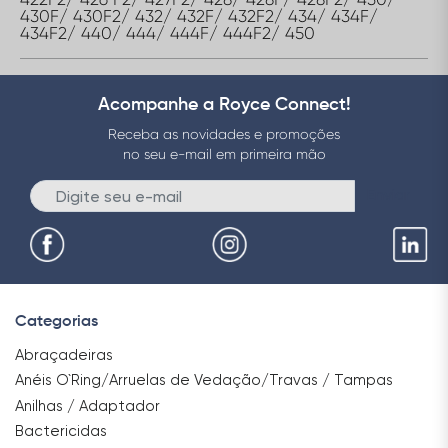
430F/ 430F2/ 432/ 432F/ 432F2/ 434/ 434F/
434F2/ 440/ 444/ 444F/ 444F2/ 450
Acompanhe a Royce Connect!
Receba as novidades e promoções
no seu e-mail em primeira mão
Enviar
Categorias
Abraçadeiras
Anéis O`Ring/Arruelas de Vedação/Travas / Tampas
Anilhas / Adaptador
Bactericidas