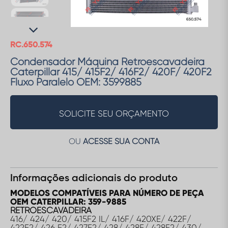
RC.650.574
Condensador Máquina Retroescavadeira
Caterpillar 415/ 415F2/ 416F2/ 420F/ 420F2
Fluxo Paralelo OEM: 3599885
SOLICITE SEU ORÇAMENTO
OU
ACESSE SUA CONTA
Informações adicionais do produto
MODELOS COMPATÍVEIS PARA NÚMERO DE PEÇA
OEM CATERPILLAR: 359-9885
RETROESCAVADEIRA
416/ 424/ 420/ 415F2 IL/ 416F/ 420XE/ 422F/
422F2/ 426 F2/ 427F2/ 428/ 428F/ 428F2/ 430/