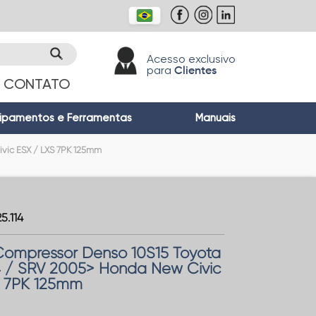
Acesso exclusivo
para
Clientes
CONTATO
ipamentos e Ferramentas
Manuais
vic ESX / LXS 7PK 125mm
5.114
Compressor Denso 10S15 Toyota
4 / SRV 2005> Honda New Civic
S 7PK 125mm