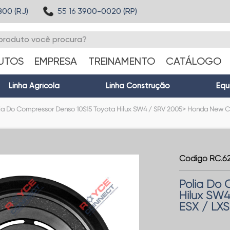
800 (RJ)
55 16
3900-0020 (RP)
UTOS
EMPRESA
TREINAMENTO
CATÁLOGO
Linha Agrícola
Linha Construção
Equ
ia Do Compressor Denso 10S15 Toyota Hilux SW4 / SRV 2005> Honda New Ci
Código RC.62
Polia Do 
Hilux SW
ESX / LX