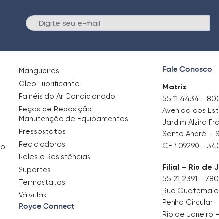
E
Fale Conosco
Mangueiras
Óleo Lubrificante
Matriz
Painéis do Ar Condicionado
55 11 4434 - 80
Peças de Reposição
Avenida dos Es
Manutenção de Equipamentos
Jardim Alzira Fr
Pressostatos
Santo André – 
Recicladoras
CEP 09290 - 34
no
Reles e Resistências
Filial – Rio de 
Suportes
55 21 2391 - 78
Termostatos
Rua Guatemala, 
Válvulas
Penha Circular
Royce Connect
Rio de Janeiro 