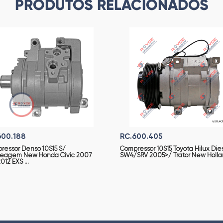
PRODUTOS RELACIONADOS
600.188
RC.600.405
ressor Denso 10S15 S/
Compressor 10S15 Toyota Hilux Die
eagem New Honda Civic 2007
SW4/SRV 2005>/ Trator New Hollan 
012 EXS ...