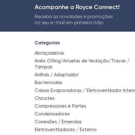
Acompanhe a Royce Connect!
Receba as novidades e promoções
no seu e-mail em primeira mão
Categorias
Abraçadeiras
Anéis O`Ring/Arruelas de Vedação/Travas /
Tampas
Anilhas / Adaptador
Bactericidas
Caixas Evaporadoras / Eletroventilador Inter
Chicotes
Compressores e Partes
Condensadores
Conexões / Emendas
Eletroventiladores / Externo