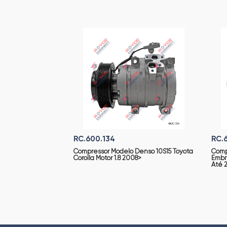
RC.600.134
RC.
Compressor Modelo Denso 10S15 Toyota
Comp
Corolla Motor 1.8 2008>
Embr
Até 2