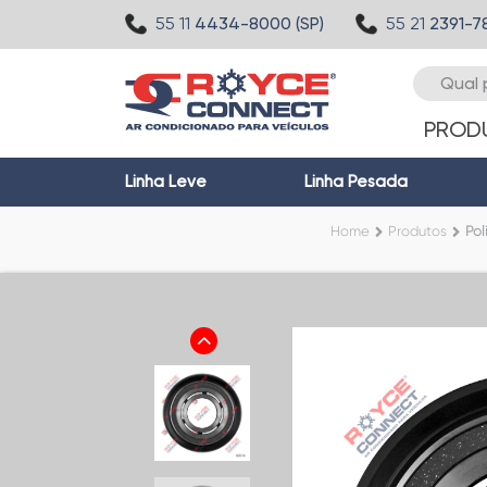
55 11
4434-8000 (SP)
55 21
2391-7
PROD
Linha Leve
Linha Pesada
Home
Produtos
Pol