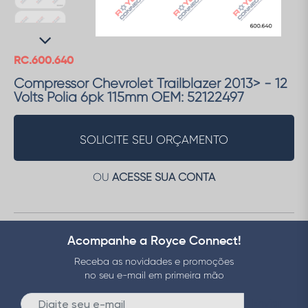
RC.600.640
Compressor Chevrolet Trailblazer 2013> - 12
Volts Polia 6pk 115mm OEM: 52122497
SOLICITE SEU ORÇAMENTO
OU
ACESSE SUA CONTA
Acompanhe a Royce Connect!
Receba as novidades e promoções
no seu e-mail em primeira mão
Enviar