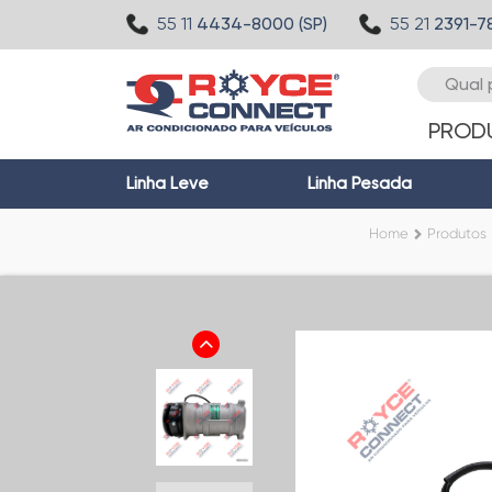
55 11
4434-8000 (SP)
55 21
2391-7
PROD
Linha Leve
Linha Pesada
Home
Produtos