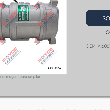
SO
O
OEM: A1606
 na imagem para ampliar