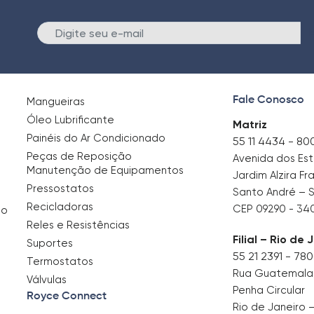
E
Fale Conosco
Mangueiras
Óleo Lubrificante
Matriz
Painéis do Ar Condicionado
55 11 4434 - 80
Peças de Reposição
Avenida dos Es
Manutenção de Equipamentos
Jardim Alzira Fr
Pressostatos
Santo André – 
Recicladoras
CEP 09290 - 34
no
Reles e Resistências
Filial – Rio de 
Suportes
55 21 2391 - 78
Termostatos
Rua Guatemala, 
Válvulas
Penha Circular
Royce Connect
Rio de Janeiro 