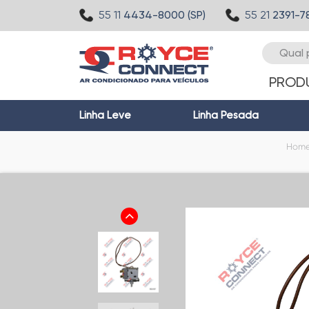
55 11
4434-8000 (SP)
55 21
2391-7
PROD
Linha Leve
Linha Pesada
Hom