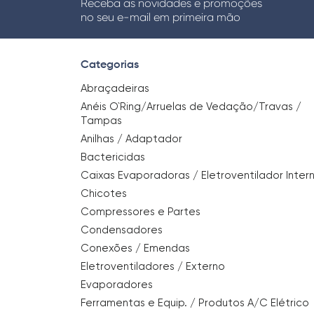
Receba as novidades e promoções
no seu e-mail em primeira mão
Categorias
Abraçadeiras
Anéis O`Ring/Arruelas de Vedação/Travas /
Tampas
Anilhas / Adaptador
Bactericidas
Caixas Evaporadoras / Eletroventilador Inter
Chicotes
Compressores e Partes
Condensadores
Conexões / Emendas
Eletroventiladores / Externo
Evaporadores
Ferramentas e Equip. / Produtos A/C Elétrico