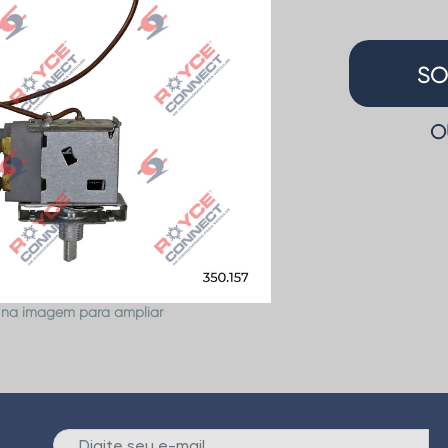
SO
O
 na imagem para ampliar
E