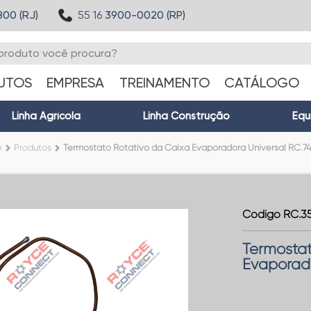
800 (RJ)
55 16
3900-0020 (RP)
UTOS
EMPRESA
TREINAMENTO
CATÁLOGO
Linha Agrícola
Linha Construção
Equ
e
Produtos
Termostato Rotativo da Caixa Evaporadora Universal RC.7
Código RC.35
Termostat
Evaporado