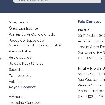
Fale Conosco
Mangueiras
Óleo Lubrificante
Matriz
Painéis do Ar Condicionado
55 11 4434 - 80
Peças de Reposição
Avenida dos Es
Manutenção de Equipamentos
Jardim Alzira Fr
Pressostatos
Santo André – 
Recicladoras
CEP 09290 - 34
no
Reles e Resistências
Filial – Rio de 
Suportes
55 21 2391 - 78
Termostatos
Rua Guatemala, 
Válvulas
Penha Circular
Royce Connect
Rio de Janeiro 
A Empresa
CEP 21020 - 170
Trabalhe Conosco