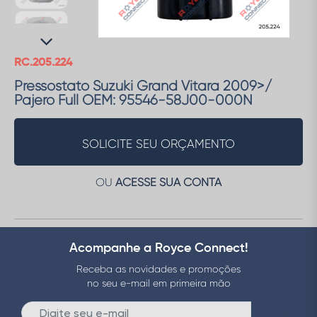
RC.205.224
Pressostato Suzuki Grand Vitara 2009>/
Pajero Full OEM: 95546-58J00-000N
SOLICITE SEU ORÇAMENTO
OU
ACESSE SUA CONTA
Acompanhe a Royce Connect!
Receba as novidades e promoções
no seu e-mail em primeira mão
Enviar