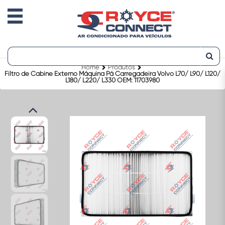
Home
Produtos
Filtro de Cabine Externo Máquina Pá Carregadeira Volvo L70/ L90/ L120/
L180/ L220/ L330 OEM: 11703980