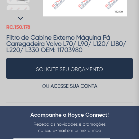
RC.150.178
Filtro de Cabine Externo Máquina Pá
Carregadeira Volvo L70/ L90/ L120/ L180/
L220/ L330 OEM: 11703980
SOLICITE SEU ORÇAMENTO
OU
ACESSE SUA CONTA
Acompanhe a Royce Connect!
Receba as novidades e promoções
no seu e-mail em primeira mão