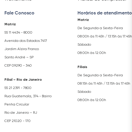
Fale Conosco
Horários de atendimento
Matriz
Matriz
De Segunda a Sexta-Feira
55 11 4434 - 8000
08:00h às 11:45h / 13:15h às 17:45h
Avenida dos Estados 7417
Sábado
Jardim Alzira Franco
08:00h às 12:00h
Santo André – SP
CEP 09290 - 340
Filiais
De Segunda a Sexta-Feira
Filial – Rio de Janeiro
08:15h às 11:45h / 13:15h às 17:45h
55 21 2391 - 7800
Sábado
Rua Guatemala, 374 - Bairro
08:00h às 12:00h
Penha Circular
Rio de Janeiro – RJ
CEP 21020 - 170