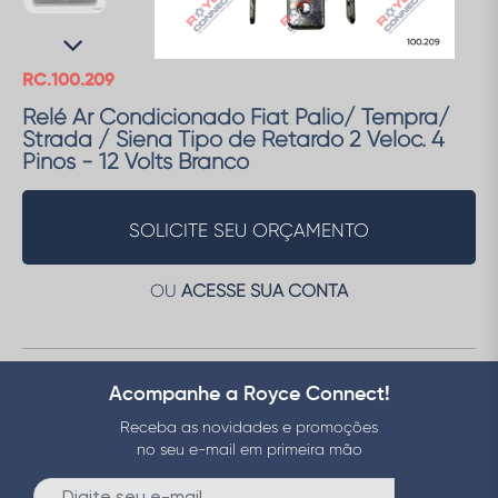
RC.100.209
Relé Ar Condicionado Fiat Palio/ Tempra/
Strada / Siena Tipo de Retardo 2 Veloc. 4
Pinos - 12 Volts Branco
SOLICITE SEU ORÇAMENTO
OU
ACESSE SUA CONTA
Acompanhe a Royce Connect!
Receba as novidades e promoções
no seu e-mail em primeira mão
Enviar