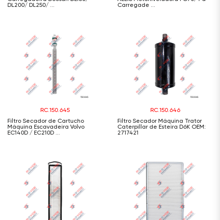
DL200/ DL250/ ...
Carregade ...
RC.150.645
RC.150.646
Filtro Secador de Cartucho
Filtro Secador Máquina Trator
Máquina Escavadeira Volvo
Caterpillar de Esteira D6K OEM:
EC140D / EC210D ...
2717421