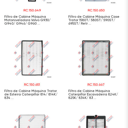
RC.150.649
RC.150.650
Filtro de Cabine Máquina
Filtro de Cabine Máquina Case
Motoniveladora Volvo G930/
Trator 1580T/ 580ST/ 590ST/
G940/ G946/ G960 ...
695ST/ Retr ...
RC.150.651
RC.150.667
Filtro de Cabine Máquina Trator
Filtro de Cabine Máquina
de Esteira Caterpillar 814/ 814K/
Caterpillar Escavadeira 824K/
834 ...
825K/ 834K/ 83 ...