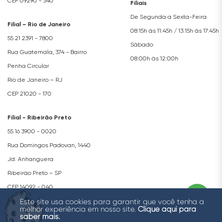
CEP 09290 - 340
Filiais
De Segunda a Sexta-Feira
Filial – Rio de Janeiro
08:15h às 11:45h / 13:15h às 17:45h
55 21 2391 - 7800
Sábado
Rua Guatemala, 374 - Bairro
08:00h às 12:00h
Penha Circular
Rio de Janeiro – RJ
CEP 21020 - 170
Filial - Ribeirão Preto
55 16 3900 - 0020
Rua Domingos Padovan, 1440
Jd. Anhanguera
Ribeirão Preto – SP
CEP 14092 - 040
Este site usa cookies para garantir que você tenha a
Copyright © 2026 Royce Connect Ar Condicionado para Veículos Ltda.
melhor experiência em nosso site.
Clique aqui para
saber mais.
Todos os direitos reservados.
Política de Privacidade