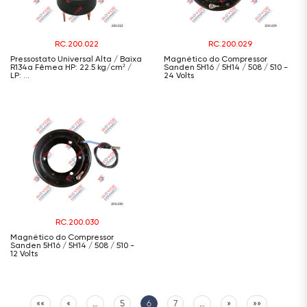
RC.200.022
RC.200.029
Pressostato Universal Alta / Baixa
Magnético do Compressor
R134a Fêmea HP: 22.5 kg/cm² /
Sanden 5H16 / 5H14 / 508 / 510 -
LP: ...
24 Volts
RC.200.030
Magnético do Compressor
Sanden 5H16 / 5H14 / 508 / 510 -
12 Volts
««
«
…
5
6
7
…
»
»»